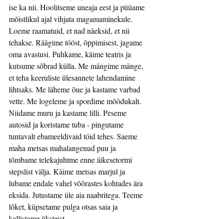
ise ka nii. Hoolitseme uneaja eest ja püüame 
mõistlikul ajal vihjata magamaminekule. 
Loeme raamatuid, et nad näeksid, et nii 
tehakse. Räägime tööst, õppimisest, jagame 
oma avastusi. Puhkame, käime teatris ja 
kutsume sõbrad külla. Me mängime mänge, 
et teha keeruliste ülesannete lahendamine 
lihtsaks. Me läheme õue ja kastame varbad 
vette. Me logeleme ja spordime mõõdukalt. 
Niidame muru ja kastame lilli. Peseme 
autosid ja koristame tuba - pingutame 
tuntavalt ebameeldivaid töid tehes. Saeme 
maha metsas mahalangenud puu ja 
tõmbame telekajuhtme enne äikesetormi 
stepslist välja. Käime metsas marjul ja 
lubame endale vahel võõrastes kohtades ära 
eksida. Jutustame üle aia naabritega. Teeme 
lõket, küpsetame pulga otsas saia ja 
kallistame üksteist. 