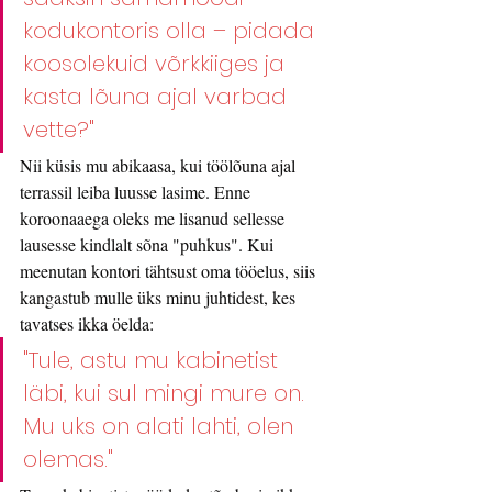
kodukontoris olla – pidada 
koosolekuid võrkkiiges ja 
kasta lõuna ajal varbad 
vette?"
Nii küsis mu abikaasa, kui töölõuna ajal 
terrassil leiba luusse lasime. Enne 
koroonaaega oleks me lisanud sellesse 
lausesse kindlalt sõna "puhkus". Kui 
meenutan kontori tähtsust oma tööelus, siis 
kangastub mulle üks minu juhtidest, kes 
tavatses ikka öelda: 
"Tule, astu mu kabinetist 
läbi, kui sul mingi mure on. 
Mu uks on alati lahti, olen 
olemas."