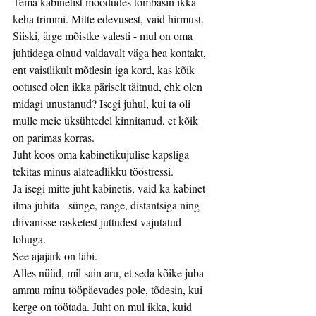
Tema kabinetist möödudes tõmbasin ikka 
keha trimmi. Mitte edevusest, vaid hirmust. 
Siiski, ärge mõistke valesti - mul on oma 
juhtidega olnud valdavalt väga hea kontakt, 
ent vaistlikult mõtlesin iga kord, kas kõik 
ootused olen ikka päriselt täitnud, ehk olen 
midagi unustanud? Isegi juhul, kui ta oli 
mulle meie üksühtedel kinnitanud, et kõik 
on parimas korras.
Juht koos oma kabinetikujulise kapsliga 
tekitas minus alateadlikku tööstressi. 
Ja isegi mitte juht kabinetis, vaid ka kabinet 
ilma juhita - sünge, range, distantsiga ning 
diivanisse rasketest juttudest vajutatud 
lohuga.
See ajajärk on läbi.
Alles nüüd, mil sain aru, et seda kõike juba 
ammu minu tööpäevades pole, tõdesin, kui 
kerge on töötada. Juht on mul ikka, kuid 