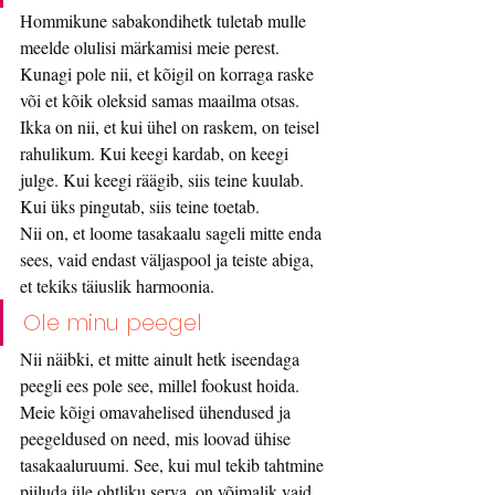
Hommikune sabakondihetk tuletab mulle 
meelde olulisi märkamisi meie perest. 
Kunagi pole nii, et kõigil on korraga raske 
või et kõik oleksid samas maailma otsas. 
Ikka on nii, et kui ühel on raskem, on teisel 
rahulikum. Kui keegi kardab, on keegi 
julge. Kui keegi räägib, siis teine kuulab. 
Kui üks pingutab, siis teine toetab. 
Nii on, et loome tasakaalu sageli mitte enda 
sees, vaid endast väljaspool ja teiste abiga, 
et tekiks täiuslik harmoonia.
Ole minu peegel
Nii näibki, et mitte ainult hetk iseendaga 
peegli ees pole see, millel fookust hoida. 
Meie kõigi omavahelised ühendused ja 
peegeldused on need, mis loovad ühise 
tasakaaluruumi. See, kui mul tekib tahtmine 
piiluda üle ohtliku serva, on võimalik vaid 