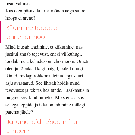
pean valima? 
Kas olen piisav, kui ma mõnda aega suure 
hooga ei arene?
Kiikumine toodab 
õnnehormooni
Mind kiusab teadmine, et kiikumine, mis 
justkui annab tegevust, ent ei vii kuhugi, 
toodab meie kehades õnnehormooni. Ometi 
olen ju lõpuks ikkagi paigal, pole kuhugi 
läinud, midagi rohkemat teinud ega suuri 
asju avastanud. See lihtsalt hoidis mind 
tegevuses ja tekitas hea tunde. Tasakaalus ja 
mugavuses, kuid õnnelik. Miks ei saa siis 
sellega leppida ja ikka on tahtmine millegi 
parema järele?
Ja kuhu jäid teised minu 
ümber?