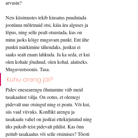
arvasin?
Neis küsimustes tekib kiusatus puudutada 
joonlaua mõlemaid otsi, käia ära alguses ja 
lõpus, ning selle pealt otsustada, kus on 
minu jaoks kõige mugavam punkt. Ent ühe 
punkti märkimine tähendaks, justkui ei 
saaks sealt enam lahkuda. Ja ka seda, et kui 
olen kohale jõudnud, olen kohal, alatiseks. 
Mugavustsoonis. Tasa.
Kuhu areng jäi?
Pidev enesearengu õhutamine viib meid 
tasakaalust välja. On ootus, et olemegi 
pidevalt uue otsingul ning ei peatu. Või kui, 
siis vaid viivuks. Konflikt arengu ja 
tasakaalu vahel on justkui ettekirjutatud ning 
üks puksib teist pidevalt pildist. Kas õnn 
peitub tasakaalus või selle otsimises? Tõesti 