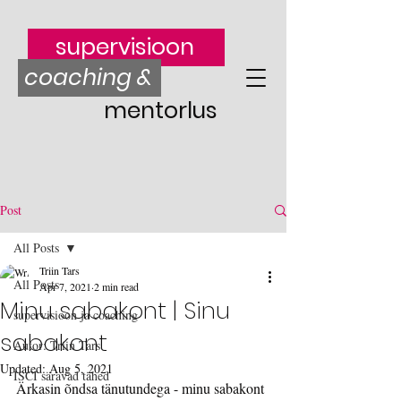
supervisioon
coaching &
mentorlus
Post
All Posts
Triin Tars
All Posts
Apr 7, 2021
2 min read
Minu sabakont | Sinu
supervisioon ja coaching
sabakont
Autor: Triin Tars
Updated:
Aug 5, 2021
ISCI säravad tähed
Ärkasin õndsa tänutundega - minu sabakont 