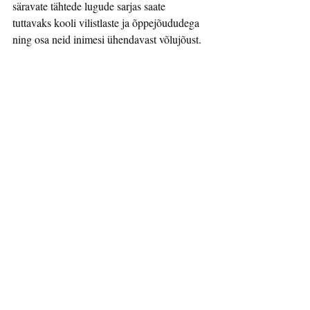
säravate tähtede lugude sarjas saate 
tuttavaks kooli vilistlaste ja õppejõududega 
ning osa neid inimesi ühendavast võlujõust.