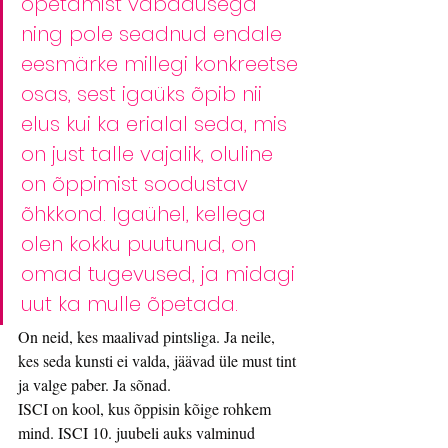
õpetamist vabadusega 
ning pole seadnud endale 
eesmärke millegi konkreetse 
osas, sest igaüks õpib nii 
elus kui ka erialal seda, mis 
on just talle vajalik, oluline 
on õppimist soodustav 
õhkkond. Igaühel, kellega 
olen kokku puutunud, on 
omad tugevused, ja midagi 
uut ka mulle õpetada. 
On neid, kes maalivad pintsliga. Ja neile, 
kes seda kunsti ei valda, jäävad üle must tint 
ja valge paber. Ja sõnad. 
ISCI on kool, kus õppisin kõige rohkem 
mind. ISCI 10. juubeli auks valminud 