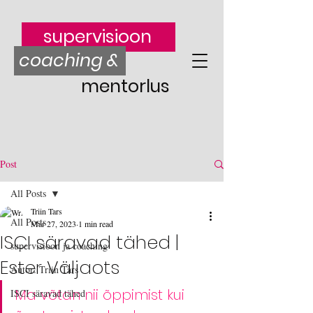
supervisioon
coaching &
mentorlus
Post
All Posts
Triin Tars
All Posts
Mar 27, 2023
1 min read
ISCI säravad tähed |
supervisioon ja coaching
Ester Väljaots
Autor: Triin Tars
Ma võtan nii õppimist kui 
ISCI säravad tähed