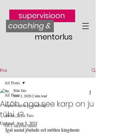
supervisioon
coaching &
mentorlus
Post
All Posts
Triin Tars
All Posts
Nov 2, 2020
2 min read
Aitäh, aga see karp on ju
supervisioon ja coaching
tühi...!?
Autor: Triin Tars
Updated:
Aug 5, 2021
ISCI säravad tähed
Igal aastal jõulude eel mõtlen kingituste 