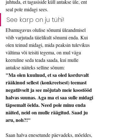
juhtuda, et tagasiside küll antakse üle, ent 
seal pole midagi sees. 
See karp on ju tühi!
Ebamugavus olulise sõnumi üleandmisel 
võib varjutada täielikult sõnumi enda. Kui 
olen teinud midagi, mida peaksin tulevikus 
vältima või teisiti tegema, on mul väga 
keeruline seda teada saada, kui mulle 
antakse näiteks selline sõnum:
"Ma olen kuulnud, et sa oled korduvalt 
rääkinud sellest (konkreetsest) teemast 	
negatiivselt ja see mõjutab meie koostööd 
halvas suunas. Aga ma ei saa sulle midagi 
täpsemalt öelda. Need pole minu enda 
näited, neid on mulle räägitud. Saad ju 
aru, noh?!"
Saan halva enesetunde päevadeks, mõeldes, 