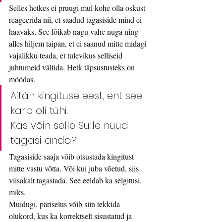
Selles hetkes ei pruugi mul kohe olla oskust 
reageerida nii, et saadud tagasiside mind ei 
haavaks. See lõikab nagu vahe nuga ning 
alles hiljem taipan, et ei saanud mitte midagi 
vajalikku teada, et tulevikus selliseid 
juhtumeid vältida. Hetk täpsustusteks on 
möödas.
Aitäh kingituse eest, ent see 
karp oli tühi. 
Kas võin selle Sulle nüüd 
tagasi anda?
Tagasiside saaja võib otsustada kingitust 
mitte vastu võtta. Või kui juba võetud, siis 
viisakalt tagastada. See eeldab ka selgitusi, 
miks.
Muidugi, päriselus võib siin tekkida 
olukord, kus ka korrektselt sisustatud ja 