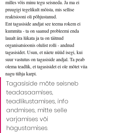
milles võis minu tegu seisneda. Ja ma ei 
pruugigi tegelikult mõista, mis sellise 
reaktsiooni oli põhjustanud. 
Ent tagasiside andjat see teema rokem ei 
kummita - ta on saanud probleemi enda 
laualt ära lükata ja ta on täitnud 
organisatsioonis olulist rolli - andnud 
tagasisidet. Usun, et näete nüüd isegi, kui 
suur vastutus on tagasiside andjal. Ta peab 
olema teadlik, et tagasisidet ei ole mõtet viia 
nagu tühja karpi.
Tagasiside mõte seisneb 
teadasaamises, 
teadlikustamises, info 
andmises, mitte selle 
varjamises või 
hägustamises.  