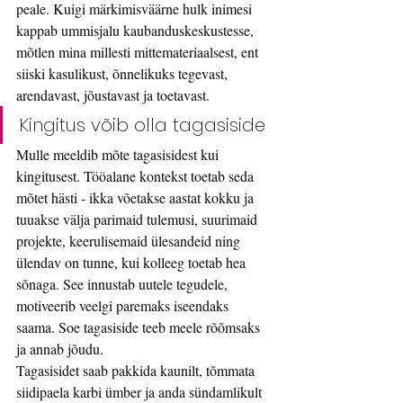
peale. Kuigi märkimisväärne hulk inimesi 
kappab ummisjalu kaubanduskeskustesse, 
mõtlen mina millesti mittemateriaalsest, ent 
siiski kasulikust, õnnelikuks tegevast, 
arendavast, jõustavast ja toetavast. 
Kingitus võib olla tagasiside
Mulle meeldib mõte tagasisidest kui 
kingitusest. Tööalane kontekst toetab seda 
mõtet hästi - ikka võetakse aastat kokku ja 
tuuakse välja parimaid tulemusi, suurimaid 
projekte, keerulisemaid ülesandeid ning 
ülendav on tunne, kui kolleeg toetab hea 
sõnaga. See innustab uutele tegudele, 
motiveerib veelgi paremaks iseendaks 
saama. Soe tagasiside teeb meele rõõmsaks 
ja annab jõudu. 
Tagasisidet saab pakkida kaunilt, tõmmata 
siidipaela karbi ümber ja anda sündamlikult 