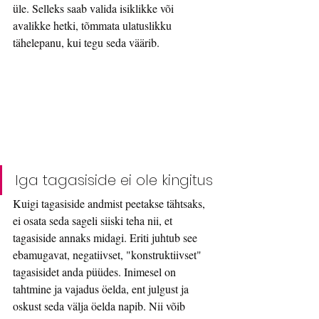
üle. Selleks saab valida isiklikke või 
avalikke hetki, tõmmata ulatuslikku 
tähelepanu, kui tegu seda väärib. 
Iga tagasiside ei ole kingitus
Kuigi tagasiside andmist peetakse tähtsaks, 
ei osata seda sageli siiski teha nii, et 
tagasiside annaks midagi. Eriti juhtub see 
ebamugavat, negatiivset, "konstruktiivset" 
tagasisidet anda püüdes. Inimesel on 
tahtmine ja vajadus öelda, ent julgust ja 
oskust seda välja öelda napib. Nii võib 