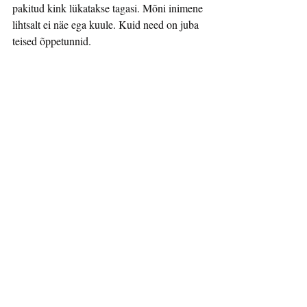
pakitud kink lükatakse tagasi. Mõni inimene 
lihtsalt ei näe ega kuule. Kuid need on juba 
teised õppetunnid.
Niisiis, järgmine kord, kui tagasisidet 
kingituseks pakid, palun veendu, et pakkisid 
karpi:
Mis toimus?
Kus toimus?
Millal toimus?
Kellega koos?
Mis läks hästi?
Mis võinuks teisiti olla?
Millest võiksin õppida?
coaching
tagasiside
feedback
edasiside
kingitus
supervisioon ja coaching
Autor: Triin Tars